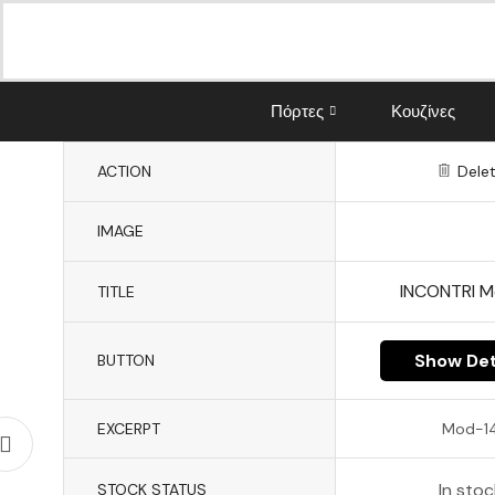
Πόρτες
Κουζίνες
ACTION
Dele
IMAGE
INCONTRI M
TITLE
Show Det
BUTTON
EXCERPT
Mod-1
In stoc
STOCK STATUS