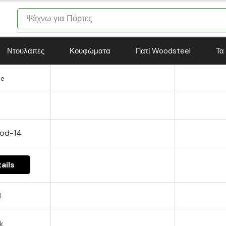
Ψάχνω για
Πόρτες
Ντουλάπες
Κουφώματα
Γιατί Woodsteel
Τα
te
od-14
ails
4
k