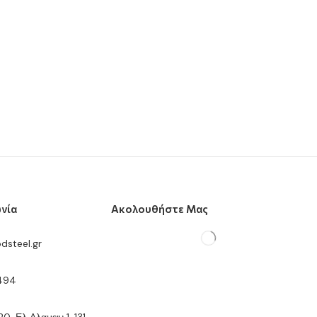
νία
Ακολουθήστε Μας
dsteel.gr
2494