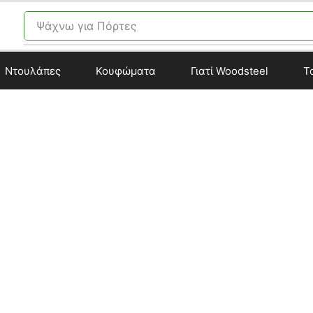
Ψάχνω για
Πόρτες
Ντουλάπες
Κουφώματα
Γιατί Woodsteel
Τ