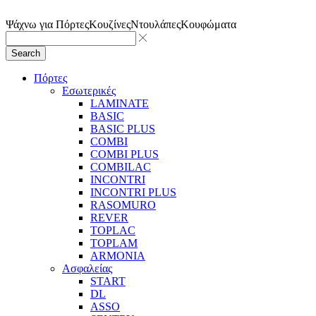
Ψάχνω για
Πόρτες
Κουζίνες
Ντουλάπες
Κουφώματα
Search
Πόρτες
Εσωτερικές
LAMINATE
BASIC
BASIC PLUS
COMBI
COMBI PLUS
COMBILAC
INCONTRI
INCONTRI PLUS
RASOMURO
REVER
TOPLAC
TOPLAM
ARMONIA
Ασφαλείας
START
DL
ASSO