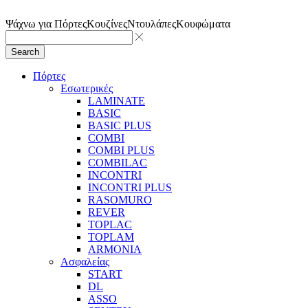
Ψάχνω για
Πόρτες
Κουζίνες
Ντουλάπες
Κουφώματα
Search
Πόρτες
Εσωτερικές
LAMINATE
BASIC
BASIC PLUS
COMBI
COMBI PLUS
COMBILAC
INCONTRI
INCONTRI PLUS
RASOMURO
REVER
TOPLAC
TOPLAM
ARMONIA
Ασφαλείας
START
DL
ASSO