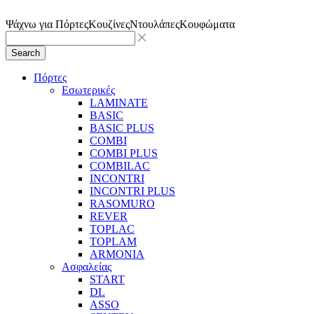
Ψάχνω για
Πόρτες
Κουζίνες
Ντουλάπες
Κουφώματα
Search
Πόρτες
Εσωτερικές
LAMINATE
BASIC
BASIC PLUS
COMBI
COMBI PLUS
COMBILAC
INCONTRI
INCONTRI PLUS
RASOMURO
REVER
TOPLAC
TOPLAM
ARMONIA
Ασφαλείας
START
DL
ASSO