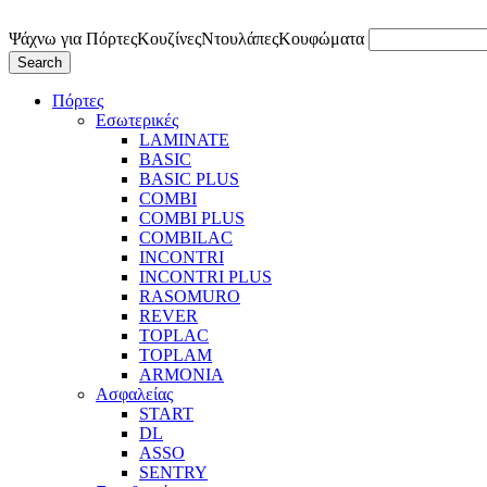
Ψάχνω για
Πόρτες
Κουζίνες
Ντουλάπες
Κουφώματα
Search
Πόρτες
Εσωτερικές
LAMINATE
BASIC
BASIC PLUS
COMBI
COMBI PLUS
COMBILAC
INCONTRI
INCONTRI PLUS
RASOMURO
REVER
TOPLAC
TOPLAM
ARMONIA
Ασφαλείας
START
DL
ASSO
SENTRY